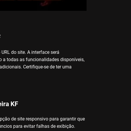
F
URL do site. A interface será
 a todas as funcionalidades disponíveis,
dicionais. Certifique-se de ter uma
eira KF
pção de site responsivo para garantir que
cios para evitar falhas de exibição.