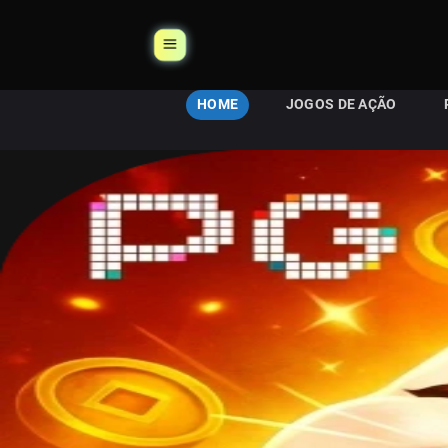
Skip
to
content
HOME
JOGOS DE AÇÃO