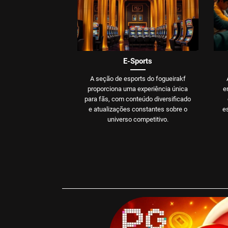
E-Sports
A seção de esports do fogueirakf
proporciona uma experiência única
e
para fãs, com conteúdo diversificado
e atualizações constantes sobre o
e
universo competitivo.