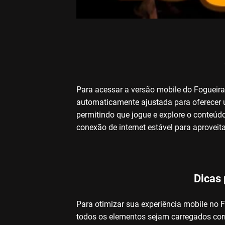
Para acessar a versão mobile do Fogueira K
automaticamente ajustada para oferecer u
permitindo que jogue e explore o conteúdo
conexão de internet estável para aprovei
Dicas 
Para otimizar sua experiência mobile no F
todos os elementos sejam carregados corr