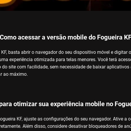
Como acessar a versão mobile do Fogueira K
F, basta abrir o navegador do seu dispositivo móvel e digitar o 
ma experiência otimizada para telas menores. Você terá acesso
 do site com facilidade, sem necessidade de baixar aplicativos a
tar ao máximo.
para otimizar sua experiência mobile no Fogu
ogueira KF, ajuste as configurações do seu navegador. Ative a o
etamente. Além disso, considere desativar bloqueadores de anún