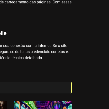
 de carregamento das páginas. Com essas
ile
ar sua conexão com a internet. Se o site
gure-se de ter as credenciais corretas e,
stência técnica detalhada.