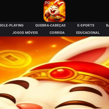
ROLE-PLAYING
QUEBRA-CABEÇAS
E-SPORTS
B
JOGOS MÓVEIS
CORRIDA
EDUCACIONAL