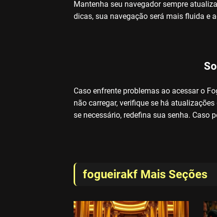
Mantenha seu navegador sempre atualizad
dicas, sua navegação será mais fluida e a
So
Caso enfrente problemas ao acessar o Fogue
não carregar, verifique se há atualizações
se necessário, redefina sua senha. Caso pe
fogueirakf Mais Seções